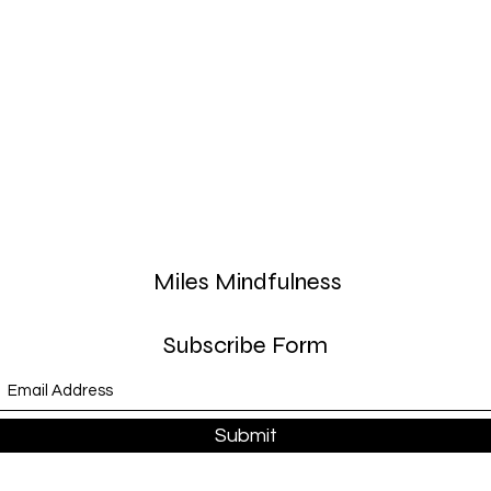
Miles Mindfulness
Subscribe Form
Submit