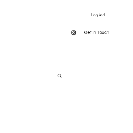
Log ind
Get In Touch