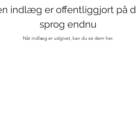
n indlæg er offentliggjort på 
sprog endnu
Når indlæg er udgivet, kan du se dem her.